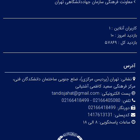
معاونت فرهنگی سازمان جهاددانشگاهی تهران
کاربران آنلاین :
۱
بازدید امروز :
۱۰
بازدید کل :
۵۷۸۶۹
آدرس
نشانی:
تهران (پردیس مرکزی)، ضلع جنوبی ساختمان دانشکدگان فنی،
مرکز فرهنگی سعید کاظمی آشتیانی
پست الکترونیکی:
tandisjahat@gmail.com
تلفن:
02166405080 - 02166418499
دورنگار:
02166418499
کدپستی:
1417613131
ساعات پاسخگویی:
۸ الی ۱۸